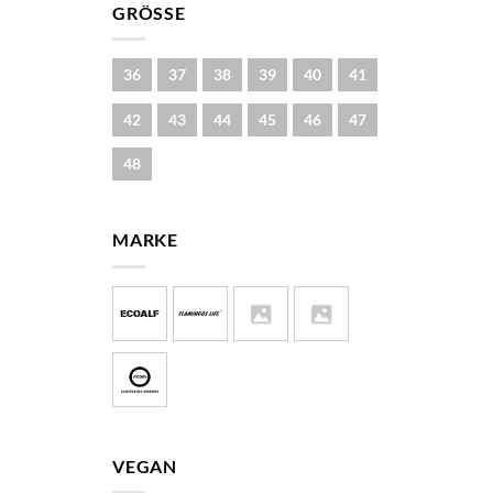
GRÖSSE
36
37
38
39
40
41
42
43
44
45
46
47
48
MARKE
VEGAN