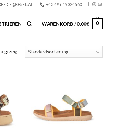
OFFICE@RE5EL.AT
+43 699 19024560
STRIEREN
WARENKORB /
0,00
€
0
angezeigt