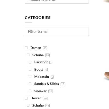
CATEGORIES
Damen
83
Schuhe
83
Barefoot
3
Boots
6
Mokassin
5
Sandals & Slides
13
Sneaker
56
Herren
48
Schuhe
48