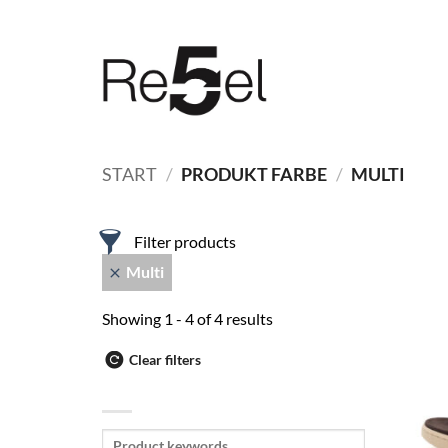
Zum
Inhalt
springen
START
/
PRODUKT FARBE
/
MULTI
Filter products
Multi
Showing 1 - 4 of 4 results
Clear filters