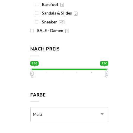
Barefoot
4
Sandals & Slides
2
Sneaker
42
SALE - Damen
1
NACH PREIS
83€
92€
83
92
FARBE
Multi