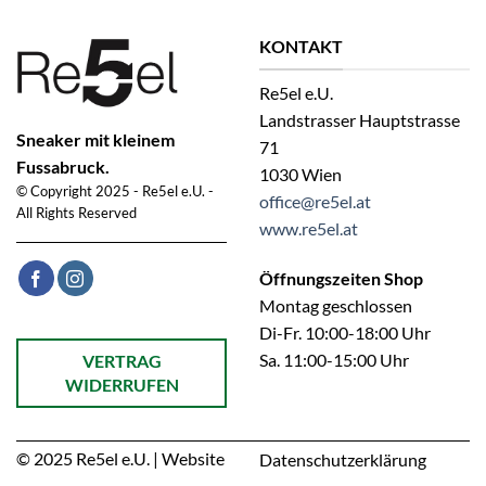
KONTAKT
Re5el e.U.
Landstrasser Hauptstrasse
Sneaker mit kleinem
71
Fussabruck.
1030 Wien
© Copyright 2025 - Re5el e.U. -
office@re5el.at
All Rights Reserved
www.re5el.at
Öffnungszeiten Shop
Montag geschlossen
Di-Fr. 10:00-18:00 Uhr
Öffnet ein Dialogfenster mit dem Formular zur Online-Widerruf
Sa. 11:00-15:00 Uhr
VERTRAG
WIDERRUFEN
© 2025 Re5el e.U. | Website
Datenschutzerklärung