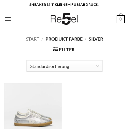
Zum
SNEAKER MIT KLEINEM FUSSABDRUCK.
Inhalt
springen
0
START
/
PRODUKT FARBE
/
SILVER
FILTER