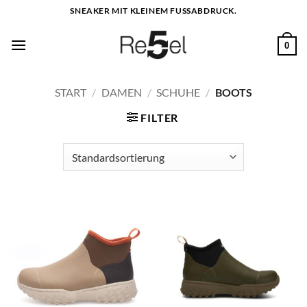
Zum
SNEAKER MIT KLEINEM FUSSABDRUCK.
Inhalt
springen
0
START
/
DAMEN
/
SCHUHE
/
BOOTS
FILTER