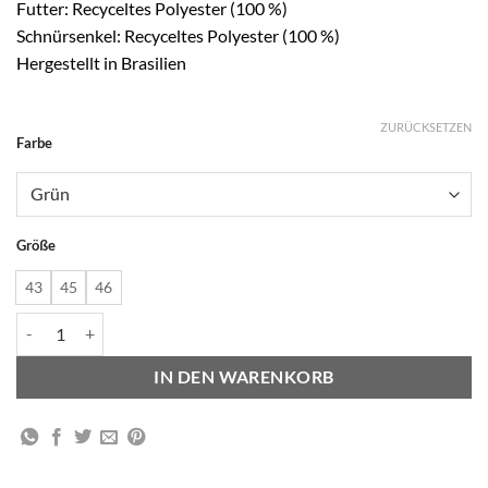
Futter: Recyceltes Polyester (100 %)
Schnürsenkel: Recyceltes Polyester (100 %)
Hergestellt in Brasilien
ZURÜCKSETZEN
Alternative:
Farbe
Größe
43
45
46
Campo Bold Suede - Kiwi Pierre Menge
IN DEN WARENKORB