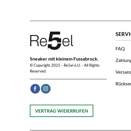
SERVI
FAQ
Sneaker mit kleinem Fussabruck.
Zahlun
© Copyright 2025 - Re5el e.U. - All Rights
Reserved
Versan
Rückse
Öffnet ein Dialogfenster mit dem Formular zur On
VERTRAG WIDERRUFEN