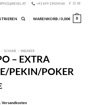
OFFICE@RE5EL.AT
+43 699 19024560
STRIEREN
WARENKORB /
0,00
€
0
/
SCHUHE
/
SNEAKER
O – EXTRA
E/PEKIN/POKER
€
l. Versandkosten