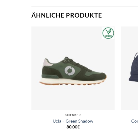
ÄHNLICHE PRODUKTE
SNEAKER
o Bark
Ucla – Green Shadow
Con
80,00
€