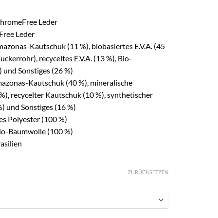
ChromeFree Leder
Free Leder
mazonas-Kautschuk (11 %), biobasiertes E.V.A. (45
ckerrohr), recyceltes E.V.A. (13 %), Bio-
 und Sonstiges (26 %)
azonas-Kautschuk (40 %), mineralische
%), recycelter Kautschuk (10 %), synthetischer
) und Sonstiges (16 %)
es Polyester (100 %)
Bio-Baumwolle (100 %)
asilien
ZURÜCKSETZEN