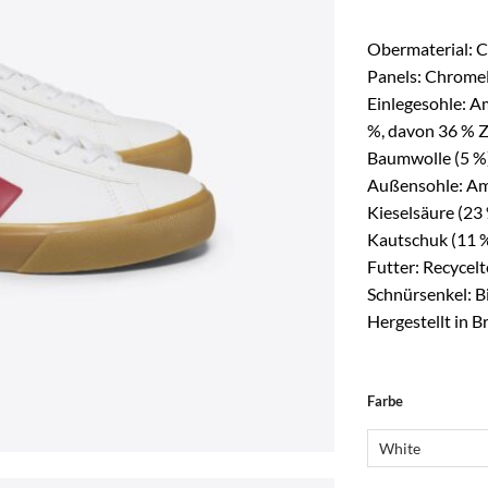
Obermaterial: 
Panels: Chrome
Einlegesohle: A
%, davon 36 % Zu
Baumwolle (5 %)
Außensohle: Am
Kieselsäure (23 
Kautschuk (11 %
Futter: Recycelt
Schnürsenkel: 
Hergestellt in Br
Alternative:
Farbe