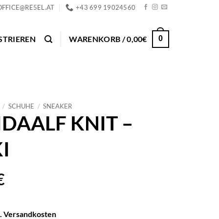
OFFICE@RE5EL.AT
+43 699 19024560
STRIEREN
WARENKORB /
0,00
€
0
/
SCHUHE
/
SNEAKER
IDAALF KNIT –
I
€
l. Versandkosten