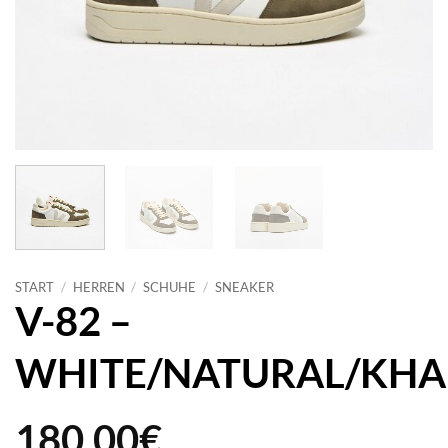
START
/
HERREN
/
SCHUHE
/
SNEAKER
V-82 –
WHITE/NATURAL/KHA
180,00
€