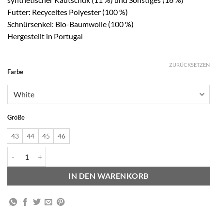
Futter: Recyceltes Polyester (100 %)
Schnürsenkel: Bio-Baumwolle (100 %)
Hergestellt in Portugal
ZURÜCKSETZEN
Alternative:
Farbe
Größe
43
44
45
46
V-82 - White/Natural/Khaki Menge
IN DEN WARENKORB