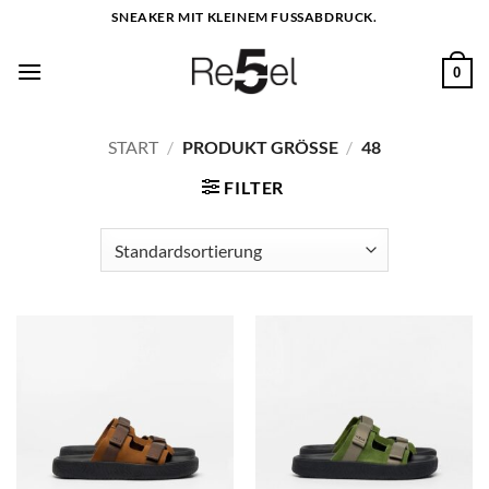
Zum
SNEAKER MIT KLEINEM FUSSABDRUCK.
Inhalt
springen
0
START
/
PRODUKT GRÖSSE
/
48
FILTER