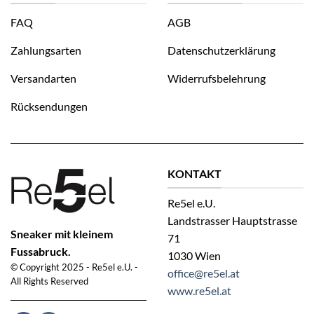
FAQ
AGB
Zahlungsarten
Datenschutzerklärung
Versandarten
Widerrufsbelehrung
Rücksendungen
KONTAKT
Re5el e.U.
Landstrasser Hauptstrasse
Sneaker mit kleinem
71
Fussabruck.
1030 Wien
© Copyright 2025 - Re5el e.U. -
office@re5el.at
All Rights Reserved
www.re5el.at