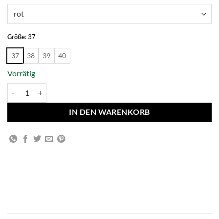
Größe
:
37
37
38
39
40
Vorrätig
Marathon Club - Scarlet Menge
IN DEN WARENKORB