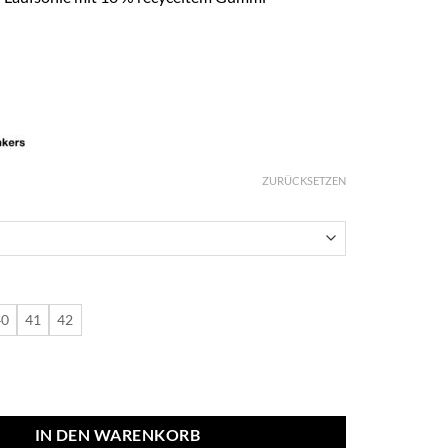
ZURÜCKSETZEN
40
41
42
one/Matcha Menge
IN DEN WARENKORB