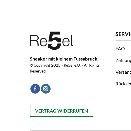
SERVI
FAQ
Sneaker mit kleinem Fussabruck.
Zahlun
© Copyright 2025 - Re5el e.U. - All Rights
Reserved
Versan
Rückse
Öffnet ein Dialogfenster mit dem Formular zur On
VERTRAG WIDERRUFEN