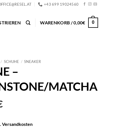
OFFICE@RE5EL.AT
+43 699 19024560
STRIEREN
WARENKORB /
0,00
€
0
/
SCHUHE
/
SNEAKER
E –
NSTONE/MATCHA
€
l. Versandkosten