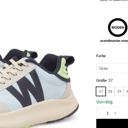
Alternative:
Farbe
Größe
:
37
37
38
39
Vorrätig
Sabine - Moonst