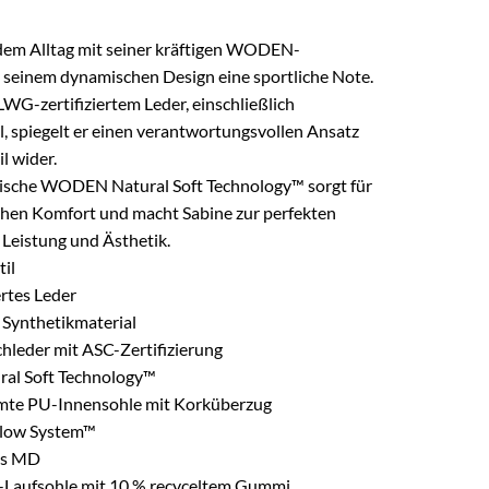
 dem Alltag mit seiner kräftigen WODEN-
 seinem dynamischen Design eine sportliche Note.
LWG-zertifiziertem Leder, einschließlich
l, spiegelt er einen verantwortungsvollen Ansatz
l wider.
tische WODEN Natural Soft Technology™ sorgt für
hen Komfort und macht Sabine zur perfekten
Leistung und Ästhetik.
til
rtes Leder
Synthetikmaterial
chleder mit ASC-Zertifizierung
l Soft Technology™
rmte PU-Innensohle mit Korküberzug
low System™
es MD
Laufsohle mit 10 % recyceltem Gummi