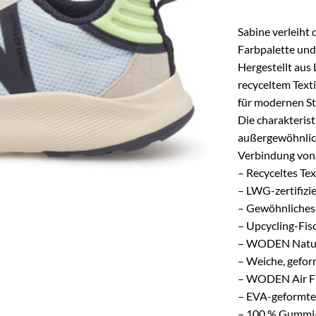
Sabine verleiht
Farbpalette und
Hergestellt aus 
recyceltem Texti
für modernen Sti
Die charakteris
außergewöhnlic
Verbindung von 
– Recyceltes Tex
– LWG-zertifizie
– Gewöhnliches 
– Upcycling-Fis
– WODEN Natura
– Weiche, gefo
– WODEN Air F
– EVA-geformt
– 100 % Gummi-