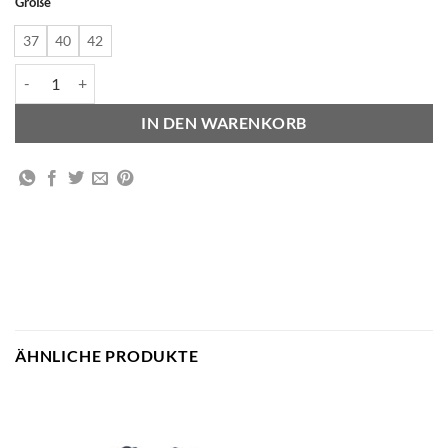
Größe
37
40
42
Nora III Leahter - Black Menge
IN DEN WARENKORB
ÄHNLICHE PRODUKTE