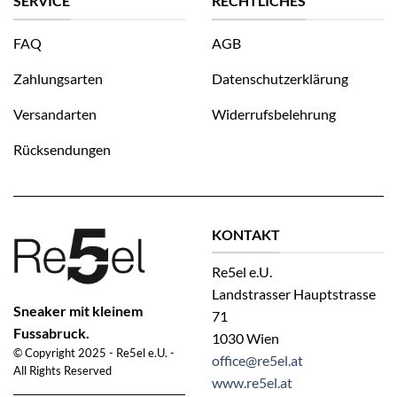
SERVICE
RECHTLICHES
FAQ
AGB
Zahlungsarten
Datenschutzerklärung
Versandarten
Widerrufsbelehrung
Rücksendungen
KONTAKT
Re5el e.U.
Landstrasser Hauptstrasse
Sneaker mit kleinem
71
Fussabruck.
1030 Wien
© Copyright 2025 - Re5el e.U. -
office@re5el.at
All Rights Reserved
www.re5el.at