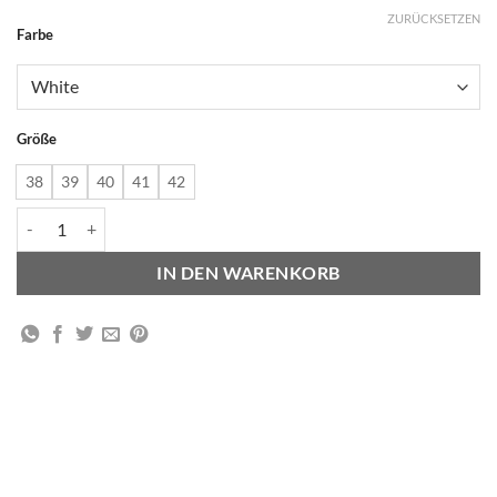
ZURÜCKSETZEN
Alternative:
Farbe
Größe
38
39
40
41
42
V-90 - Extra-White/California Menge
IN DEN WARENKORB