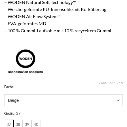
– WODEN Natural Soft Technology™
– Weiche, geformte PU-Innensohle mit Korküberzug
– WODEN Air Flow System™
– EVA-geformtes MD
– 100 % Gummi-Laufsohle mit 10 % recyceltem Gummi
ZURÜCKSETZEN
Alternative:
Farbe
Größe
:
37
37
38
39
40